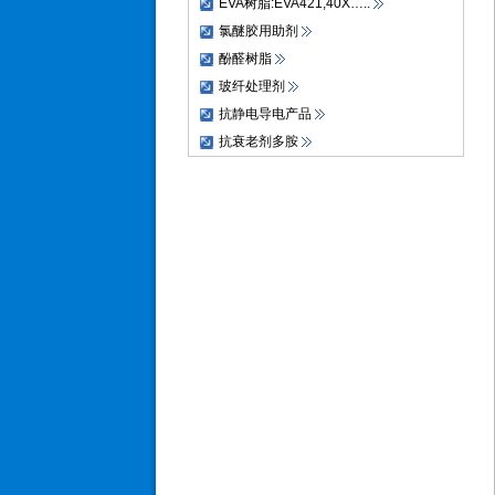
EVA树脂:EVA421,40X…..
氯醚胶用助剂
酚醛树脂
玻纤处理剂
抗静电导电产品
抗衰老剂多胺