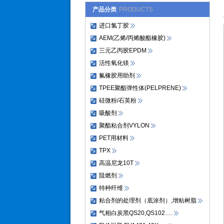
产品分类
PRODUCTS
进口氯丁胶
AEM(乙烯/丙烯酸酯橡胶)
三元乙丙胶EPDM
活性氧化镁
氟橡胶用助剂
TPEE聚酯弹性体(PELPRENE)
硅微粉/石英粉
吸酸剂
聚酯粘合剂VYLON
PET用材料
TPX
高温尼龙10T
阻燃剂
特种纤维
粘合剂的处理剂（底涂剂）,增粘树脂
气相白炭黑QS20,QS102….