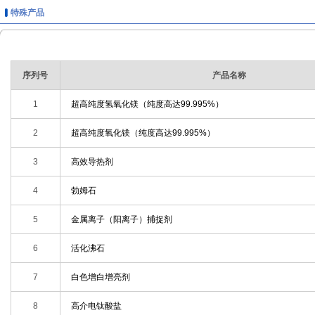
特殊产品
序列号
产品名称
1
超高纯度氢氧化镁（纯度高达99.995%）
2
超高纯度氧化镁（纯度高达99.995%）
3
高效导热剂
4
勃姆石
5
金属离子（阳离子）捕捉剂
6
活化沸石
7
白色增白增亮剂
8
高介电钛酸盐