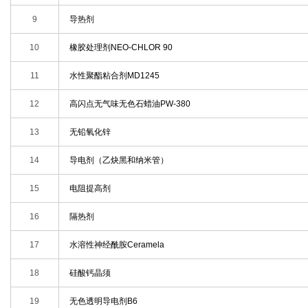
9
导热剂
10
橡胶处理剂NEO-CHLOR 90
11
水性聚酯粘合剂MD1245
12
高闪点无气味无色石蜡油PW-380
13
无铅氧化锌
14
导电剂（乙炔黑和纳米管）
15
电阻提高剂
16
隔热剂
17
水溶性神经酰胺Ceramela
18
硅酸钙晶须
19
无色透明导电剂B6