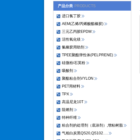
产品分类
PRODUCTS
进口氯丁胶
AEM(乙烯/丙烯酸酯橡胶)
三元乙丙胶EPDM
活性氧化镁
氟橡胶用助剂
TPEE聚酯弹性体(PELPRENE)
硅微粉/石英粉
吸酸剂
聚酯粘合剂VYLON
PET用材料
TPX
高温尼龙10T
阻燃剂
特种纤维
粘合剂的处理剂（底涂剂）,增粘树脂
气相白炭黑QS20,QS102….