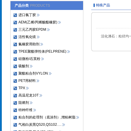
特殊产品
产品分类
PRODUCTS
进口氯丁胶
AEM(乙烯/丙烯酸酯橡胶)
三元乙丙胶EPDM
活化沸石：粒径均
活性氧化镁
氟橡胶用助剂
TPEE聚酯弹性体(PELPRENE)
硅微粉/石英粉
吸酸剂
聚酯粘合剂VYLON
PET用材料
TPX
高温尼龙10T
阻燃剂
特种纤维
粘合剂的处理剂（底涂剂）,增粘树脂
气相白炭黑QS20,QS102….