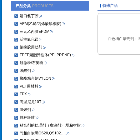
特殊产品
产品分类
PRODUCTS
进口氯丁胶
AEM(乙烯/丙烯酸酯橡胶)
三元乙丙胶EPDM
白色增白增亮剂：
活性氧化镁
氟橡胶用助剂
TPEE聚酯弹性体(PELPRENE)
硅微粉/石英粉
吸酸剂
聚酯粘合剂VYLON
PET用材料
TPX
高温尼龙10T
阻燃剂
特种纤维
粘合剂的处理剂（底涂剂）,增粘树脂
气相白炭黑QS20,QS102….