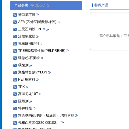
特殊产品
产品分类
PRODUCTS
进口氯丁胶
AEM(乙烯/丙烯酸酯橡胶)
三元乙丙胶EPDM
高介电钛酸盐：可大
活性氧化镁
氟橡胶用助剂
TPEE聚酯弹性体(PELPRENE)
硅微粉/石英粉
吸酸剂
聚酯粘合剂VYLON
PET用材料
TPX
高温尼龙10T
阻燃剂
特种纤维
粘合剂的处理剂（底涂剂）,增粘树脂
气相白炭黑QS20,QS102….